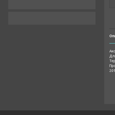
Оп
Акс
Для
Тер
Про
201