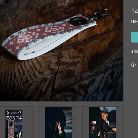
14
Пок
+38