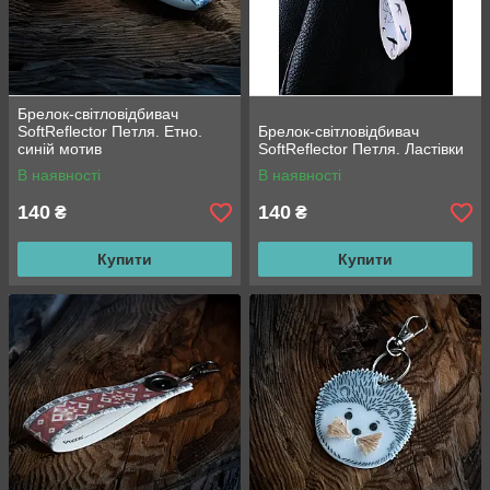
Брелок-світловідбивач
SoftReflector Петля. Етно.
Брелок-світловідбивач
синій мотив
SoftReflector Петля. Ластівки
В наявності
В наявності
140
140
₴
₴
Купити
Купити