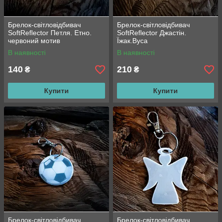
Брелок-світловідбивач
Брелок-світловідбивач
SoftReflector Петля. Етно.
SoftReflector Джастін.
червоний мотив
Їжак.Вуса
В наявності
В наявності
140
210
₴
₴
Купити
Купити
Брелок-світловідбивач
Брелок-світловідбивач