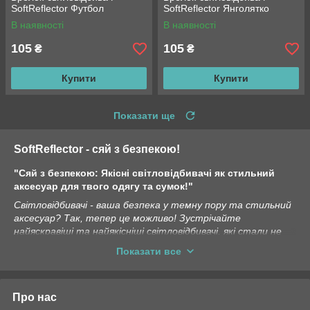
SoftReflector Футбол
SoftReflector Янголятко
В наявності
В наявності
105
105
₴
₴
Купити
Купити
Показати ще
SoftReflector - сяй з безпекою!
"Сяй з безпекою: Якісні світловідбивачі як стильний
аксесуар для твого одягу та сумок!"
Світловідбивачі - ваша безпека у темну пору та стильний
аксесуар? Так, тепер це можливо! Зустрічайте
найяскравіші та найякісніші світловідбивачі, які стали не
тільки ефективними засобами виділення в темний час
Показати все
доби, але й стильними додатками для вашого одягу та
сумок.
Пишаємось якістю:
Про нас
Зробіть ваші прогулянки, велосипедні тури або вечірні виходи